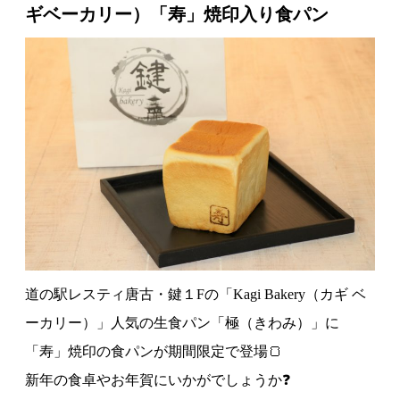
ギベーカリー）「寿」焼印入り食パン
道の駅レスティ唐古・鍵１Fの「Kagi Bakery（カギ ベ
ーカリー）」人気の生食パン「極（きわみ）」に
「寿」焼印の食パンが期間限定で登場🍞
新年の食卓やお年賀にいかがでしょうか
❓