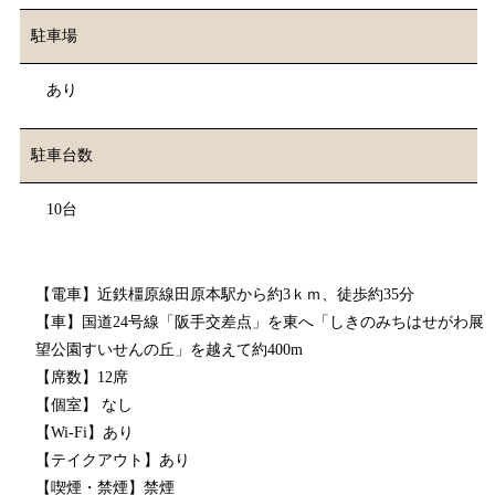
駐車場
あり
駐車台数
10台
【電⾞】近鉄橿原線田原本駅から約3ｋｍ、徒歩約35分
【車】国道24号線「阪手交差点」を東へ「しきのみちはせがわ展
望公園すいせんの丘」を越えて約400m
【席数】12席
【個室】 なし
【Wi-Fi】あり
【テイクアウト】あり
【喫煙・禁煙】禁煙