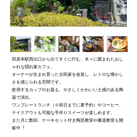
⽥原本駅⻄出⼝から出てすぐに佇む、⽊々に囲まれたおし
ゃれな隠れ家カフェ。
オーナーが⽣まれ育った古⺠家を改装し、レトロな懐かし
さを感じられる空間です。
使⽤するカップやお⽫も、やさしくかわいい⼟感のある陶
器で演出。
ワンプレートランチ（※前日までに要予約）やコーヒー、
テイクアウトも可能な⼿作りスイーツが楽しめます。
また⽉に数回、ケーキセット付き陶芸教室や書道教室も開
催中︕