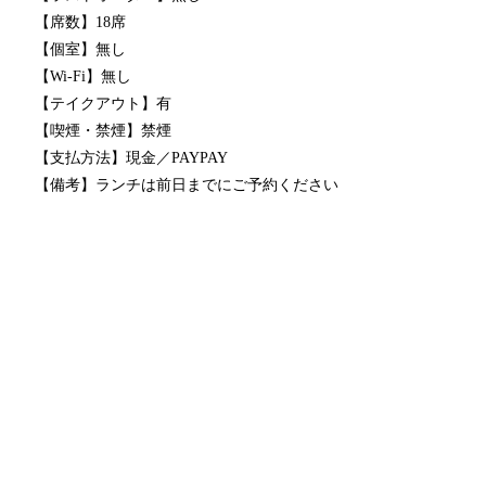
【席数】18席
【個室】無し
【Wi-Fi】無し
【テイクアウト】有
【喫煙・禁煙】禁煙
【⽀払⽅法】現⾦／PAYPAY
【備考】ランチは前日までにご予約ください