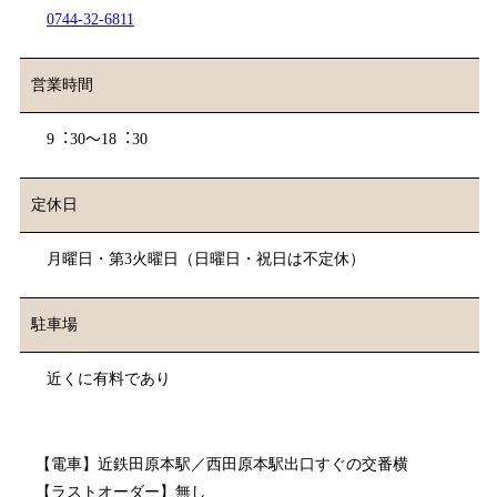
0744-32-6811
営業時間
9︓30〜18︓30
定休日
⽉曜日・第3⽕曜⽇（日曜日・祝日は不定休）
駐車場
近くに有料であり
【電⾞】近鉄⽥原本駅／西田原本駅出⼝すぐの交番横
【ラストオーダー】無し