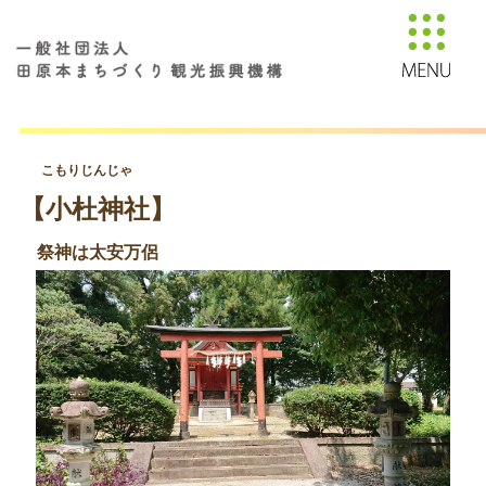
こもりじんじゃ
【小杜神社】
祭神は太安万侶