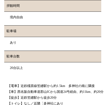
拝観時間
境内⾃由
駐車場
あり
駐車台数
20台以上
【電⾞】近鉄橿原線笠縫駅から約1.5km 多神社の南に隣接
【⾞】⻄名阪⾃動⾞道郡⼭ICから国道24号経由、約11km、約20分
【徒歩】近鉄笠縫駅から徒歩20分
【トイレ】なし／近隣︓多神社にあり