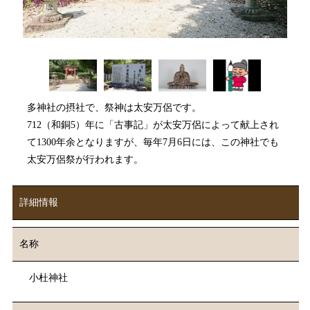
多神社の摂社で、祭神は太安万侶です。
712（和銅5）年に「古事記」が太安万侶によって献上され
て1300年余となりますが、毎年7⽉6⽇には、この神社でも
太安万侶祭が⾏われます。
詳細情報
名称
小杜神社