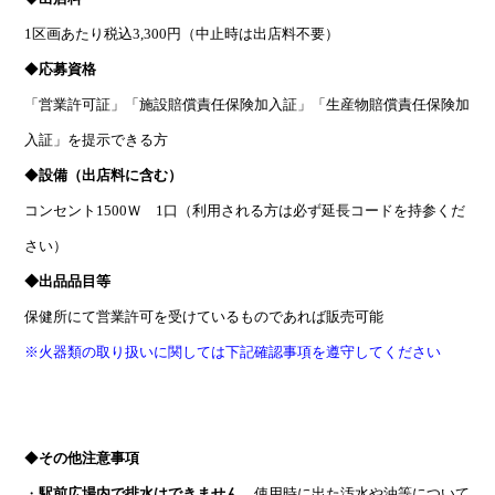
1区画あたり税込3,300円（中止時は出店料不要）
◆
応募資格
「営業許可証」「施設賠償責任保険加入証」「生産物賠償責任保険加
入証」を提示できる方
◆
設備（出店料に含む）
コンセント1500Ｗ 1口（利用される方は必ず延長コードを持参くだ
さい）
◆出品品目等
保健所にて営業許可を受けているものであれば販売可能
※火器類の取り扱いに関しては下記確認事項を遵守してください
（対象火気器具等を使用する露店・キッチンカー等への注意確認事項
pdf）
◆
その他注意事項
・
駅前広場内で排水はできません。
使用時に出た汚水や油等について