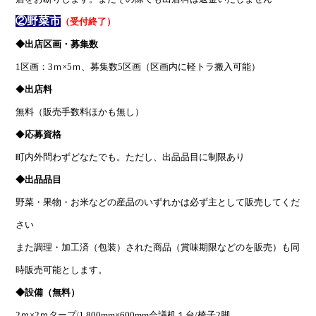
②野菜市
（受付終了）
◆出店区画・募集数
1区画：3ｍ×5ｍ、募集数5区画（区画内に軽トラ搬入可能）
◆
出店料
無料（販売手数料ほかも無し）
◆
応募資格
町内外問わずどなたでも。ただし、出品品目に制限あり
◆出品品目
野菜・果物・お米などの産品のいずれかは必ず主として販売してくだ
さい
また調理・加工済（包装）された商品（賞味期限などのを販売）も同
時販売可能とします。
◆設備（無料）
2ｍ×2ｍタープ/1,800mm×600mm会議机１台/椅子2脚