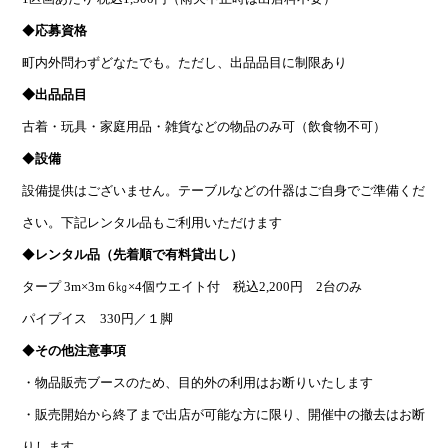
◆
応募資格
町内外問わずどなたでも。ただし、出品品目に制限あり
◆出品品目
古着・玩具・家庭用品・雑貨などの物品のみ可（飲食物不可）
◆
設備
設備提供はございません。テーブルなどの什器はご自身でご準備くだ
さい。下記レンタル品もご利用いただけます
◆
レンタル品（先着順で有料貸出し）
タープ 3m×3m 6㎏×4個ウエイト付 税込2,200円 2台のみ
パイプイス 330円／１脚
◆
その他注意事項
・物品販売ブースのため、目的外の利用はお断りいたします
・販売開始から終了まで出店が可能な方に限り、開催中の撤去はお断
りします