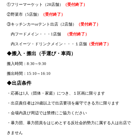
①フリーマーケット（28店舗）
（受付終了）
②野菜市（5店舗）
（受付終了）
③キッチンカーorテント出店（2店舗）
（受付終了）
内フードメイン・・・1店舗
（受付終了）
内スイーツ・ドリンクメイン・・・１店舗
（受付終了）
◆
搬入・搬出（手運び・車両）
搬入時間：8:30～9:30
搬出時間：15:10～16:10
◆
出店条件
・応募は1人（団体・家庭）につき、１区画に限ります
・出店責任者は20歳以上で出店要項を厳守できる方に限ります
・会場内及び周辺では禁煙にご協力ください
・暴力団、暴力団員をはじめとする反社会的勢力に属する人は出店で
きません