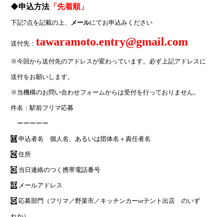
◆
申込方法
「先着順」
下記7点を記載の上、
メール
にてお申込みください
tawaramoto.entry@gmail.com
送付先：
※今回から送付先のアドレスが変わっています。必ず上記アドレスに
送付をお願いします。
※当機構のお問い合わせフォームからは受付を行っておりません。
件名：駅前フリマ応募
ーーーーー
①
申込者名 個人名、あるいは団体名＋責任者名
②
住所
③
当日連絡のつく携帯電話番号
④
メールアドレス
⑤
応募部門（フリマ／野菜市／
キッチンカーorテント出店
のいず
れか）