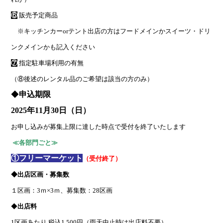
⑥
販売予定商品
※
キッチンカーorテント出店の方はフードメインかスイーツ・ドリ
ンクメインかも記入ください
⑦
指定駐車場利用の有無
（⑧後述のレンタル品のご希望は該当の方のみ）
◆
申込期限
2025年11月30日（日）
お申し込みが募集上限に達した時点で受付を終了いたします
≪各部門ごと≫
①フリーマーケット
（受付終了）
◆出店区画・募集数
１区画：3ｍ×3ｍ、募集数：28区画
◆
出店料
1区画あたり 税込1,500円（雨天中止時は出店料不要）