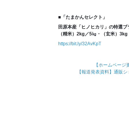
■「たまかんセレクト」
田原本産「ヒノヒカリ」の特選ブ
（精米）2kg／5㎏・（玄米）3k
https://bit.ly/32AvKpT
【ホームページ
【報道発表資料】通販シ