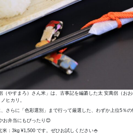
侶（やすまろ）さん米」は、古事記を編纂した太 安萬侶（おお
ヒノヒカリ。
に、さらに「色彩選別」まで行って厳選した、わずか上位5％の
やお弁当にもぴったり😊
00、玄米：3kg ¥1,500 です。ぜひお試しください🍚