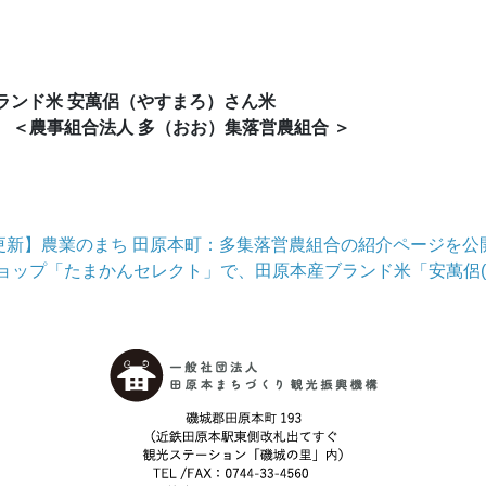
ランド米 安萬侶（やすまろ）さん米
g ＜農事組合法人 多（おお）集落営農組合 ＞
更新】農業のまち 田原本町：多集落営農組合の紹介ページを公
ョップ「たまかんセレクト」で、田原本産ブランド米「安萬侶(