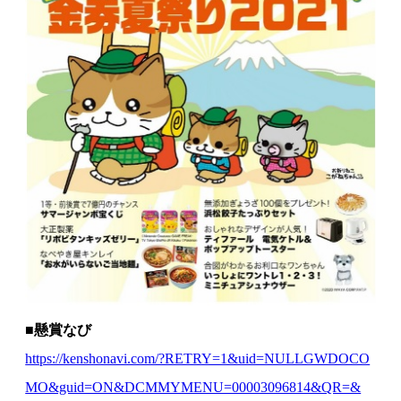
■懸賞なび
https://kenshonavi.com/?RETRY=1&uid=NULLGWDOCO
MO&guid=ON&DCMMYMENU=00003096814&QR=&