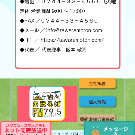
2024 【近畿初】公設民営型コミュニティFM「FMまほろば – 79.5MHz」｜田