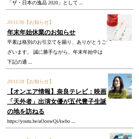
「ザ・日本の逸品 2020」として ...
20/11/30
【お知らせ】
年末年始休業のお知らせ
平素は格別のお引立てを賜り、ありがとうご
ざいます。 誠に勝手ながら、年末年始中は
下記の通 ...
20/11/28
【お知らせ】
【オンエア情報】奈良テレビ：映画
「天外者」出演女優が五代豊子生誕
の地を訪ねる
https://youtu.be/aOoowQiAwbo ...