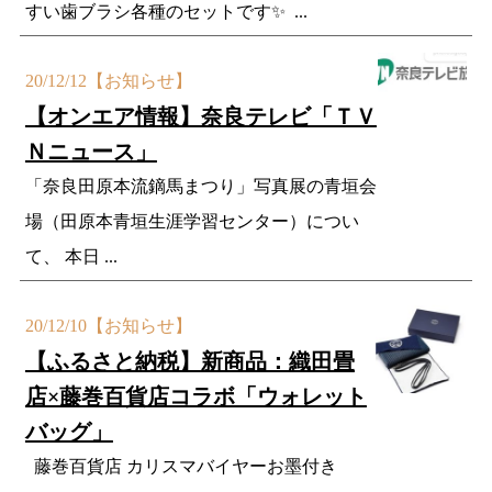
すい歯ブラシ各種のセットです✨ ...
20/12/12
【お知らせ】
【オンエア情報】奈良テレビ「ＴＶ
Ｎニュース」
「奈良田原本流鏑馬まつり」写真展の青垣会
場（田原本青垣生涯学習センター）につい
て、 本日 ...
20/12/10
【お知らせ】
【ふるさと納税】新商品：織田畳
店×藤巻百貨店コラボ「ウォレット
バッグ」
藤巻百貨店 カリスマバイヤーお墨付き