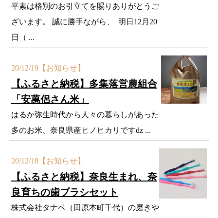
平素は格別のお引立てを賜りありがとうご
ざいます。 誠に勝手ながら、 明日12月20
日（ ...
20/12/19
【お知らせ】
【ふるさと納税】多集落営農組合
「安萬侶さん米」
はるか弥生時代から人々の暮らしがあった
多のお米、奈良県産ヒノヒカリですǳ ...
20/12/18
【お知らせ】
【ふるさと納税】奈良生まれ、奈
良育ちの歯ブラシセット
株式会社タナベ（田原本町千代）の磨きや